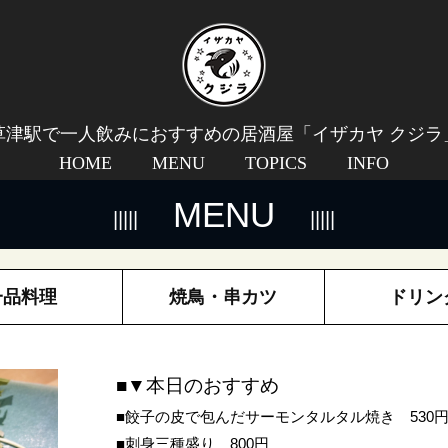
草津駅で一人飲みにおすすめの居酒屋「イザカヤ クジラ
HOME
MENU
TOPICS
INFO
MENU
一品料理
焼鳥・串カツ
ドリン
■▼本日のおすすめ
■餃子の皮で包んだサーモンタルタル焼き 530
■刺身三種盛り 800円